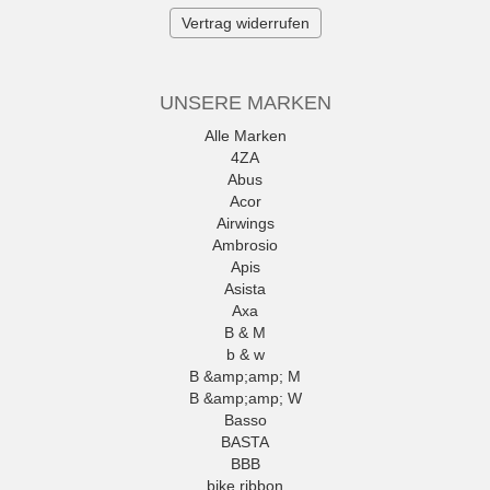
Vertrag widerrufen
UNSERE MARKEN
Alle Marken
4ZA
Abus
Acor
Airwings
Ambrosio
Apis
Asista
Axa
B & M
b & w
B &amp;amp; M
B &amp;amp; W
Basso
BASTA
BBB
bike ribbon