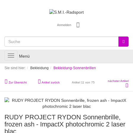
Anmelden
Toggle
Menü
navigation
Sie sind hier:
Bekleidung
Bekleidung-Sonnenbrillen
nächster Artikel
Zur Übersicht
Artikel zurück
Artikel 11 von 75
RUDY PROJECT RYDON Sonnenbrille,
frozen ash - ImpactX photochromic 2 laser
blac