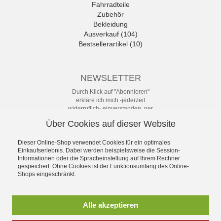
Fahrradteile
Zubehör
Bekleidung
Ausverkauf (104)
Bestsellerartikel (10)
NEWSLETTER
Durch Klick auf "Abonnieren"
erkläre ich mich -jederzeit
widerruflich- einverstanden, per
eMail-Newsletter in regelmäßigen
Über Cookies auf dieser Website
Abständen über Angebote und
Aktionen informiert zu werden. Die
Datenschutzerklärung mit weiteren
Dieser Online-Shop verwendet Cookies für ein optimales
Details habe ich zur Kenntnis
Einkaufserlebnis. Dabei werden beispielsweise die Session-
Informationen oder die Spracheinstellung auf Ihrem Rechner
genommen.
gespeichert. Ohne Cookies ist der Funktionsumfang des Online-
Newsletter
Shops eingeschränkt.
Abonnieren
Alle akzeptieren