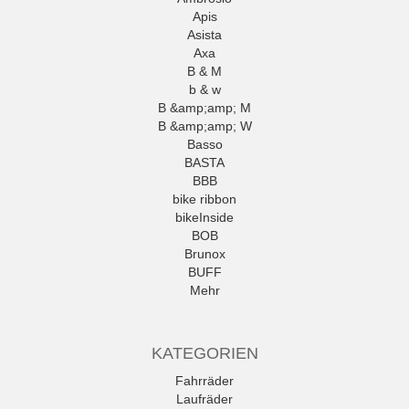
Apis
Asista
Axa
B & M
b & w
B &amp;amp; M
B &amp;amp; W
Basso
BASTA
BBB
bike ribbon
bikeInside
BOB
Brunox
BUFF
Mehr
KATEGORIEN
Fahrräder
Laufräder