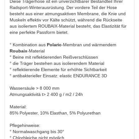
Diese Trägerhose ist ein unverzichtbarer Bestandteil Ihrer
Radsport-Winterausrüstung. Der vordere Teil der Hose
besteht aus einer atmungsaktiven Membrane, die Knie und
Muskeln effektiv vor Kälte schützt, während die Rückseite
aus isoliertem ROUBAIX-Material besteht, das Elastizität für
eine perfekte Passform bietet.
° Kombination aus
Polaric
-Membran und wärmendem
Roubaix
-Material
° Beine mit reflektierenden Reißverschlüssen
° die Träger bestehen aus isolierendem Material
° reflektierende Elemente für erhöhte Sichtbarkeit
° antibakterieller Einsatz: elastic ENDURANCE 3D
Wassersäule > 8 000 mm
Atmungsaktivitä t> 2 400 g / m2 / 24h
Material:
85% Polyester, 10% Elasthan, 5% Polyurethan
Pflegehinweise:
° Normalwaschgang bis 30°
° Chlorbleiche nicht möglich