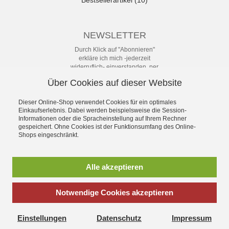
NEWSLETTER
Durch Klick auf "Abonnieren"
erkläre ich mich -jederzeit
widerruflich- einverstanden, per
eMail-Newsletter in regelmäßigen
Über Cookies auf dieser Website
Abständen über Angebote und
Aktionen informiert zu werden. Die
Datenschutzerklärung mit weiteren
Dieser Online-Shop verwendet Cookies für ein optimales
Details habe ich zur Kenntnis
Einkaufserlebnis. Dabei werden beispielsweise die Session-
Informationen oder die Spracheinstellung auf Ihrem Rechner
genommen.
gespeichert. Ohne Cookies ist der Funktionsumfang des Online-
Newsletter
Shops eingeschränkt.
Abonnieren
Alle akzeptieren
Notwendige Cookies akzeptieren
*
inkl. MwSt., zzgl.
Versandkosten
Einstellungen
Datenschutz
Impressum