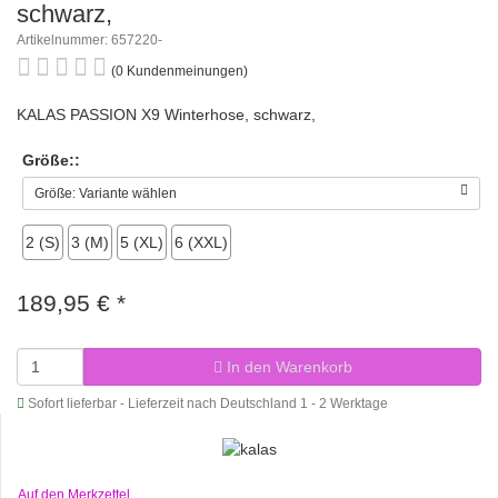
schwarz,
Artikelnummer: 657220-
(0 Kundenmeinungen)
KALAS PASSION X9 Winterhose, schwarz,
Größe::
Größe: Variante wählen
2 (S)
3 (M)
5 (XL)
6 (XXL)
189,95 €
*
In den Warenkorb
Sofort lieferbar - Lieferzeit nach Deutschland 1 - 2 Werktage
Auf den Merkzettel