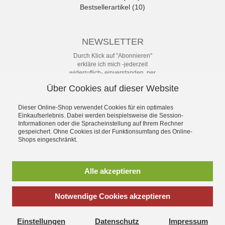
Bestsellerartikel (10)
NEWSLETTER
Durch Klick auf "Abonnieren"
erkläre ich mich -jederzeit
widerruflich- einverstanden, per
eMail-Newsletter in regelmäßigen
Über Cookies auf dieser Website
Abständen über Angebote und
Aktionen informiert zu werden. Die
Datenschutzerklärung mit weiteren
Dieser Online-Shop verwendet Cookies für ein optimales
Details habe ich zur Kenntnis
Einkaufserlebnis. Dabei werden beispielsweise die Session-
Informationen oder die Spracheinstellung auf Ihrem Rechner
genommen.
gespeichert. Ohne Cookies ist der Funktionsumfang des Online-
Newsletter
Shops eingeschränkt.
Abonnieren
Alle akzeptieren
Notwendige Cookies akzeptieren
*
inkl. MwSt., zzgl.
Versandkosten
Einstellungen
Datenschutz
Impressum