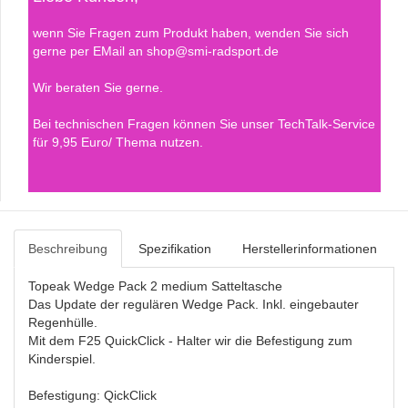
wenn Sie Fragen zum Produkt haben, wenden Sie sich
gerne per EMail an shop@smi-radsport.de
Wir beraten Sie gerne.
Bei technischen Fragen können Sie unser TechTalk-Service
für 9,95 Euro/ Thema nutzen.
Beschreibung
Spezifikation
Herstellerinformationen
Topeak Wedge Pack 2 medium Satteltasche
Das Update der regulären Wedge Pack. Inkl. eingebauter
Regenhülle.
Mit dem F25 QuickClick - Halter wir die Befestigung zum
Kinderspiel.
Befestigung: QickClick