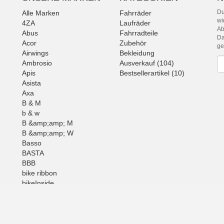
Du
Alle Marken
Fahrräder
wi
4ZA
Laufräder
Ab
Abus
Fahrradteile
Da
Acor
Zubehör
g
Airwings
Bekleidung
Ne
Ambrosio
Ausverkauf (104)
Apis
Bestsellerartikel (10)
Asista
Axa
B & M
b & w
B &amp;amp; M
B &amp;amp; W
Basso
BASTA
BBB
bike ribbon
bikeInside
BOB
Brunox
BUFF
Mehr