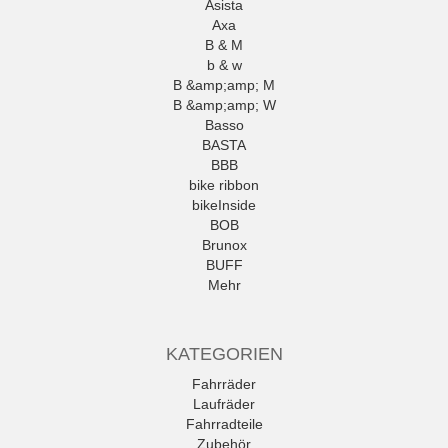
Asista
Axa
B & M
b & w
B &amp;amp; M
B &amp;amp; W
Basso
BASTA
BBB
bike ribbon
bikeInside
BOB
Brunox
BUFF
Mehr
KATEGORIEN
Fahrräder
Laufräder
Fahrradteile
Zubehör