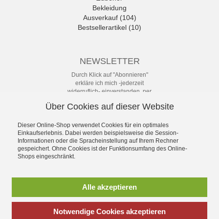
Bekleidung
Ausverkauf (104)
Bestsellerartikel (10)
NEWSLETTER
Durch Klick auf "Abonnieren"
erkläre ich mich -jederzeit
widerruflich- einverstanden, per
eMail-Newsletter in regelmäßigen
Über Cookies auf dieser Website
Abständen über Angebote und
Aktionen informiert zu werden. Die
Datenschutzerklärung mit weiteren
Dieser Online-Shop verwendet Cookies für ein optimales
Einkaufserlebnis. Dabei werden beispielsweise die Session-
Details habe ich zur Kenntnis
Informationen oder die Spracheinstellung auf Ihrem Rechner
genommen.
gespeichert. Ohne Cookies ist der Funktionsumfang des Online-
Newsletter
Shops eingeschränkt.
Abonnieren
Alle akzeptieren
Notwendige Cookies akzeptieren