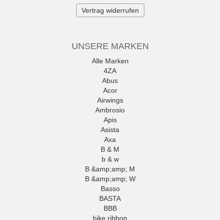
Vertrag widerrufen
UNSERE MARKEN
Alle Marken
4ZA
Abus
Acor
Airwings
Ambrosio
Apis
Asista
Axa
B & M
b & w
B &amp;amp; M
B &amp;amp; W
Basso
BASTA
BBB
bike ribbon