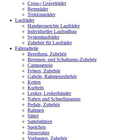
Cross-/ Gravelräder
Rennräder
Trekkingräder
Laufräder
Handgespeichte Laufräder
Individueller Laufradbau
Systemlaufräder
Zubehör für Laufräder
Fahrradteile
Bereifung, Zubehör
Bremsen- und Schaltungs-Zubehör
Campagnolo
Felgen, Zubehör
Gabeln, Rahmenzubehör
Ketten
Kurbeln
Lenker, Lenkerbänder
Naben und Schnellspanner
Pedale, Zubehör
Rahmen
Sättel
Sattelstützen
Speichen
Steuersätze
Vorbauten, Zubehör