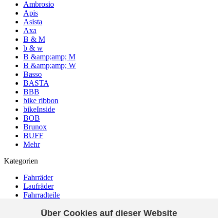
Ambrosio
Apis
Asista
Axa
B & M
b & w
B &amp;amp; M
B &amp;amp; W
Basso
BASTA
BBB
bike ribbon
bikeInside
BOB
Brunox
BUFF
Mehr
Kategorien
Fahrräder
Laufräder
Fahrradteile
Zubehör
Über Cookies auf dieser Website
Bekleidung