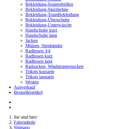
Bekleidung-Sonnenbrillen
Bekleidung-Sturzhelme
Bekleidung-TeamBekleidung
Bekleidung-Überschuhe
Bekleidung-Unterwäsche
Handschuhe kurz
Handschuhe lang
Jacken
Mützen, Stirnbänder
Radhosen 3/4
Radhosen kurz
Radhosen lang
Radsocken, Windstoppersocken
Trikots kurzarm
Trikots langarm
Westen
Ausverkauf
Bestsellerartikel
Sie sind hier:
Fahrradteile
Shimano