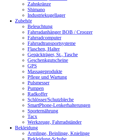
Zahnkränze
Shimano
Industriekugellager
Zubehör
Beleuchtung
Fahrradanhänger BOB / Croozer
Fahrradcomputer
Fahrradtransportsysteme
Flaschen, Halter
Gepäckträger, St., Tasche
Geschenkgutscheine
GPS
Massageprodukte
Pflege und Wartung
Pulsmesser
Pumpen
Radkoffer
Schlösser/Schutzbleche
SmartPhone-Lenkerhalterungen
Sporternährung
Tacx
Werkzeuge, Fahrradständer
Bekleidung
Armlinge, Beinlinge, Knielinge
Bekleidung-Schuhe