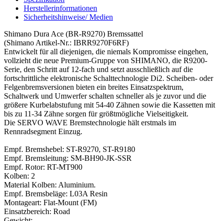
Herstellerinformationen
Sicherheitshinweise/ Medien
Shimano Dura Ace (BR-R9270) Bremssattel
(Shimano Artikel-Nr.: IBRR9270F6RF)
Entwickelt für all diejenigen, die niemals Kompromisse eingehen,
vollzieht die neue Premium-Gruppe von SHIMANO, die R9200-
Serie, den Schritt auf 12-fach und setzt ausschließlich auf die
fortschrittliche elektronische Schalttechnologie Di2. Scheiben- oder
Felgenbremsversionen bieten ein breites Einsatzspektrum,
Schaltwerk und Umwerfer schalten schneller als je zuvor und die
größere Kurbelabstufung mit 54-40 Zähnen sowie die Kassetten mit
bis zu 11-34 Zähne sorgen für größtmögliche Vielseitigkeit.
Die SERVO WAVE Bremstechnologie hält erstmals im
Rennradsegment Einzug.
Empf. Bremshebel: ST-R9270, ST-R9180
Empf. Bremsleitung: SM-BH90-JK-SSR
Empf. Rotor: RT-MT900
Kolben: 2
Material Kolben: Aluminium.
Empf. Bremsbeläge: L03A Resin
Montageart: Flat-Mount (FM)
Einsatzbereich: Road
Gewicht: