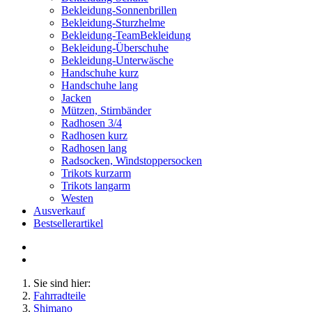
Bekleidung-Sonnenbrillen
Bekleidung-Sturzhelme
Bekleidung-TeamBekleidung
Bekleidung-Überschuhe
Bekleidung-Unterwäsche
Handschuhe kurz
Handschuhe lang
Jacken
Mützen, Stirnbänder
Radhosen 3/4
Radhosen kurz
Radhosen lang
Radsocken, Windstoppersocken
Trikots kurzarm
Trikots langarm
Westen
Ausverkauf
Bestsellerartikel
Sie sind hier:
Fahrradteile
Shimano