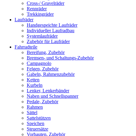
Cross-/ Gravelräder
Rennräder
Trekkingräder
Laufräder
Handgespeichte Laufräder
Individueller Laufradbau
Systemlaufräder
Zubehör für Laufräder
Fahrradteile
Bereifung, Zubehör
Bremsen- und Schaltungs-Zubehör
Campagnolo
Felgen, Zubehör
Gabeln, Rahmenzubehör
Ketten
Kurbeln
Lenker, Lenkerbänder
Naben und Schnellspanner
Pedale, Zubehör
Rahmen
Sättel
Sattelstützen
Speichen
Steuersätze
Vorbauten, Zubehör