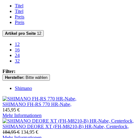
Titel
Titel
Preis
Preis
Artikel pro Seite
12
12
16
24
32
Filter:
Hersteller:
Bitte wählen
Shimano
SHIMANO FH-RS 770 HR-Nabe,
145,95 €
Mehr Informationen
SHIMANO DEORE XT (FH-M8210-B) HR-Nabe, Centerlock,
184,95 €
134,95 €
Mehr Informationen