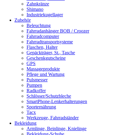
Zahnkränze
Shimano
Industriekugellager
Zubehör
Beleuchtung
Fahrradanhänger BOB / Croozer
Fahrradcomputer
Fahrradtransportsysteme
Flaschen, Halter
Gepäckträger, St., Tasche
Geschenkgutscheine
GPS
Massageprodukte
Pflege und Wartung
Pulsmesser
Pumpen
Radkoffer
Schlösser/Schutzbleche
SmartPhone-Lenkerhalterungen
Sporternährung
Tacx
Werkzeuge, Fahrradständer
Bekleidung
Armlinge, Beinlinge, Knielinge
Bekleidung-Schuhe