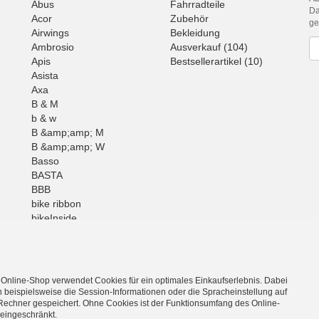
Abus
Fahrradteile
Da
Acor
Zubehör
g
Airwings
Bekleidung
Ne
Ambrosio
Ausverkauf (104)
Apis
Bestsellerartikel (10)
Asista
Axa
B & M
b & w
B &amp;amp; M
B &amp;amp; W
Basso
BASTA
BBB
bike ribbon
bikeInside
BOB
Brunox
BUFF
Mehr
 Online-Shop verwendet Cookies für ein optimales Einkaufserlebnis. Dabei
 beispielsweise die Session-Informationen oder die Spracheinstellung auf
Rechner gespeichert. Ohne Cookies ist der Funktionsumfang des Online-
eingeschränkt.