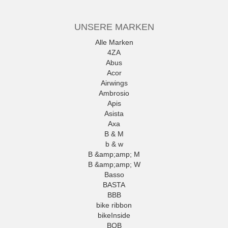
UNSERE MARKEN
Alle Marken
4ZA
Abus
Acor
Airwings
Ambrosio
Apis
Asista
Axa
B & M
b & w
B &amp;amp; M
B &amp;amp; W
Basso
BASTA
BBB
bike ribbon
bikeInside
BOB