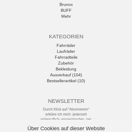
Brunox
BUFF
Mehr
KATEGORIEN
Fahrräder
Laufräder
Fahrradteile
Zubehör
Bekleidung
Ausverkauf (104)
Bestsellerartikel (10)
NEWSLETTER
Durch Klick auf "Abonnieren"
erkläre ich mich -jederzeit
widerruflich- einverstanden, per
eMail-Newsletter in regelmäßigen
Über Cookies auf dieser Website
Abständen über Angebote und