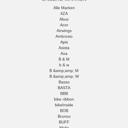
Alle Marken
4ZA
Abus
Acor
Airwings
Ambrosio
Apis
Asista
Axa
B & M
b & w
B &amp;amp; M
B &amp;amp; W
Basso
BASTA
BBB
bike ribbon
bikeInside
BOB
Brunox
BUFF
Mehr