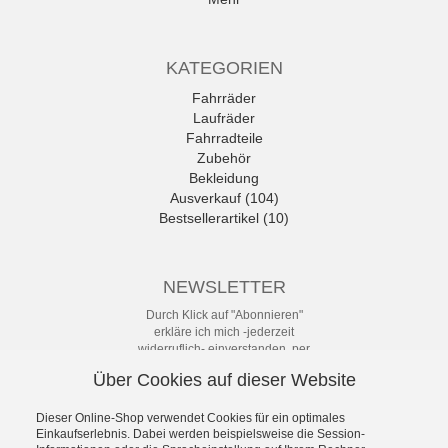
KATEGORIEN
Fahrräder
Laufräder
Fahrradteile
Zubehör
Bekleidung
Ausverkauf (104)
Bestsellerartikel (10)
NEWSLETTER
Durch Klick auf "Abonnieren"
erkläre ich mich -jederzeit
widerruflich- einverstanden, per
eMail-Newsletter in regelmäßigen
Über Cookies auf dieser Website
Abständen über Angebote und
Aktionen informiert zu werden. Die
Datenschutzerklärung mit weiteren
Dieser Online-Shop verwendet Cookies für ein optimales
Details habe ich zur Kenntnis
Einkaufserlebnis. Dabei werden beispielsweise die Session-