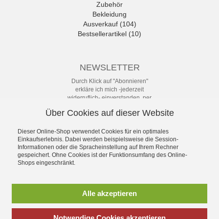
Zubehör
Bekleidung
Ausverkauf (104)
Bestsellerartikel (10)
NEWSLETTER
Durch Klick auf "Abonnieren"
erkläre ich mich -jederzeit
widerruflich- einverstanden, per
eMail-Newsletter in regelmäßigen
Über Cookies auf dieser Website
Abständen über Angebote und
Aktionen informiert zu werden. Die
Datenschutzerklärung mit weiteren
Dieser Online-Shop verwendet Cookies für ein optimales
Einkaufserlebnis. Dabei werden beispielsweise die Session-
Details habe ich zur Kenntnis
Informationen oder die Spracheinstellung auf Ihrem Rechner
genommen.
gespeichert. Ohne Cookies ist der Funktionsumfang des Online-
Newsletter
Shops eingeschränkt.
Abonnieren
Alle akzeptieren
Notwendige Cookies akzeptieren