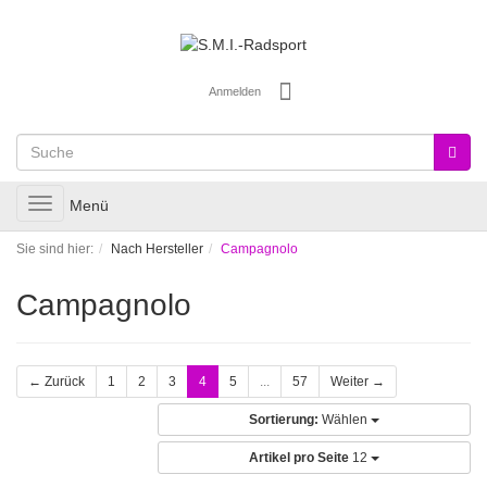
Anmelden
Toggle
Menü
navigation
Sie sind hier:
Nach Hersteller
Campagnolo
Campagnolo
← Zurück
1
2
3
4
5
...
57
Weiter →
Sortierung:
Wählen
Artikel pro Seite
12