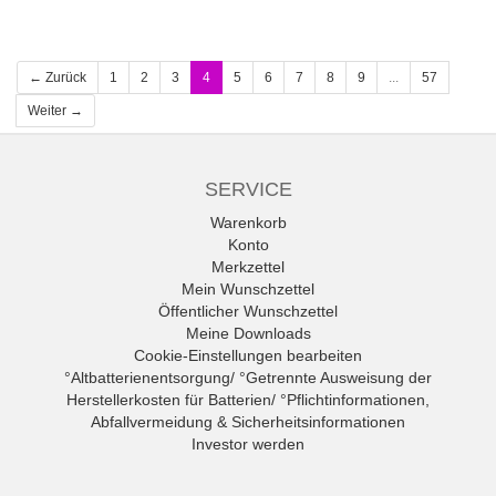
← Zurück
1
2
3
4
5
6
7
8
9
...
57
Weiter →
SERVICE
Warenkorb
Konto
Merkzettel
Mein Wunschzettel
Öffentlicher Wunschzettel
Meine Downloads
Cookie-Einstellungen bearbeiten
°Altbatterienentsorgung/ °Getrennte Ausweisung der
Herstellerkosten für Batterien/ °Pflichtinformationen,
Abfallvermeidung & Sicherheitsinformationen
Investor werden