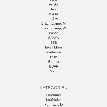
Asista
Axa
B & M
b & w
B &amp;amp; M
B &amp;amp; W
Basso
BASTA
BBB
bike ribbon
bikeInside
BOB
Brunox
BUFF
Mehr
KATEGORIEN
Fahrräder
Laufräder
Fahrradteile