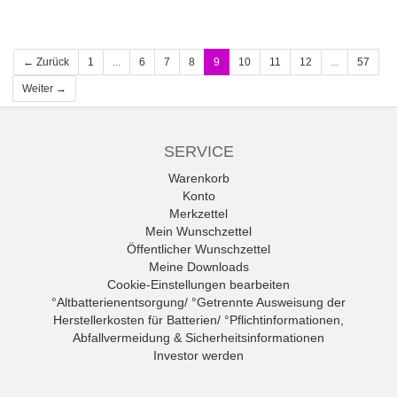
← Zurück
1
...
6
7
8
9
10
11
12
...
57
Weiter →
SERVICE
Warenkorb
Konto
Merkzettel
Mein Wunschzettel
Öffentlicher Wunschzettel
Meine Downloads
Cookie-Einstellungen bearbeiten
°Altbatterienentsorgung/ °Getrennte Ausweisung der
Herstellerkosten für Batterien/ °Pflichtinformationen,
Abfallvermeidung & Sicherheitsinformationen
Investor werden