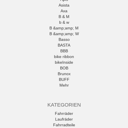
Asista
Axa
B & M
b & w
B &amp;amp; M
B &amp;amp; W
Basso
BASTA
BBB
bike ribbon
bikeInside
BOB
Brunox
BUFF
Mehr
KATEGORIEN
Fahrräder
Laufräder
Fahrradteile