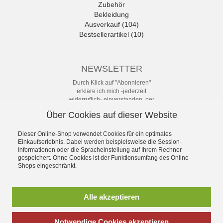
Zubehör
Bekleidung
Ausverkauf (104)
Bestsellerartikel (10)
NEWSLETTER
Durch Klick auf "Abonnieren"
erkläre ich mich -jederzeit
widerruflich- einverstanden, per
eMail-Newsletter in regelmäßigen
Über Cookies auf dieser Website
Abständen über Angebote und
Aktionen informiert zu werden. Die
Datenschutzerklärung mit weiteren
Dieser Online-Shop verwendet Cookies für ein optimales
Einkaufserlebnis. Dabei werden beispielsweise die Session-
Details habe ich zur Kenntnis
Informationen oder die Spracheinstellung auf Ihrem Rechner
genommen.
gespeichert. Ohne Cookies ist der Funktionsumfang des Online-
Newsletter
Shops eingeschränkt.
Abonnieren
Alle akzeptieren
Notwendige Cookies akzeptieren