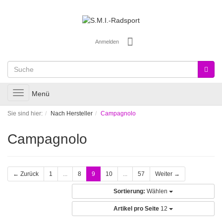
Anmelden
Toggle
Menü
navigation
Sie sind hier:
Nach Hersteller
Campagnolo
Campagnolo
← Zurück
1
...
8
9
10
...
57
Weiter →
Sortierung:
Wählen
Artikel pro Seite
12