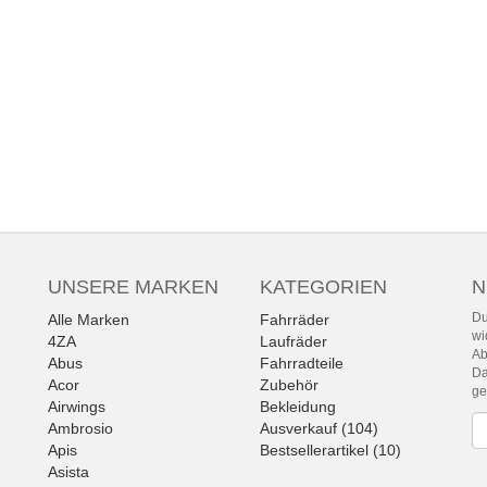
UNSERE MARKEN
KATEGORIEN
N
Du
Alle Marken
Fahrräder
wi
4ZA
Laufräder
Ab
Abus
Fahrradteile
Da
Acor
Zubehör
g
Airwings
Bekleidung
Ne
Ambrosio
Ausverkauf (104)
Apis
Bestsellerartikel (10)
Asista