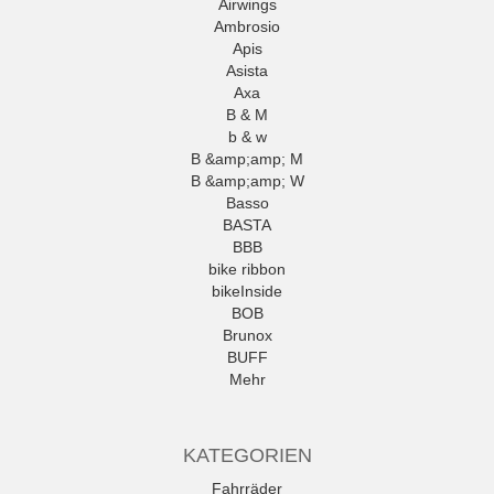
Airwings
Ambrosio
Apis
Asista
Axa
B & M
b & w
B &amp;amp; M
B &amp;amp; W
Basso
BASTA
BBB
bike ribbon
bikeInside
BOB
Brunox
BUFF
Mehr
KATEGORIEN
Fahrräder