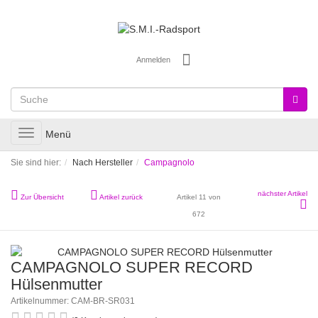
Anmelden
Toggle
Menü
navigation
Sie sind hier:
Nach Hersteller
Campagnolo
nächster Artikel
Zur Übersicht
Artikel zurück
Artikel 11 von
672
CAMPAGNOLO SUPER RECORD
Hülsenmutter
Artikelnummer: CAM-BR-SR031