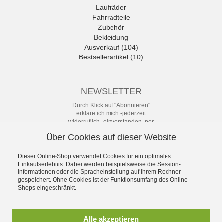
Laufräder
Fahrradteile
Zubehör
Bekleidung
Ausverkauf (104)
Bestsellerartikel (10)
NEWSLETTER
Durch Klick auf "Abonnieren"
erkläre ich mich -jederzeit
widerruflich- einverstanden, per
eMail-Newsletter in regelmäßigen
Über Cookies auf dieser Website
Abständen über Angebote und
Aktionen informiert zu werden. Die
Datenschutzerklärung mit weiteren
Dieser Online-Shop verwendet Cookies für ein optimales
Details habe ich zur Kenntnis
Einkaufserlebnis. Dabei werden beispielsweise die Session-
Informationen oder die Spracheinstellung auf Ihrem Rechner
genommen.
gespeichert. Ohne Cookies ist der Funktionsumfang des Online-
Newsletter
Shops eingeschränkt.
Abonnieren
Alle akzeptieren