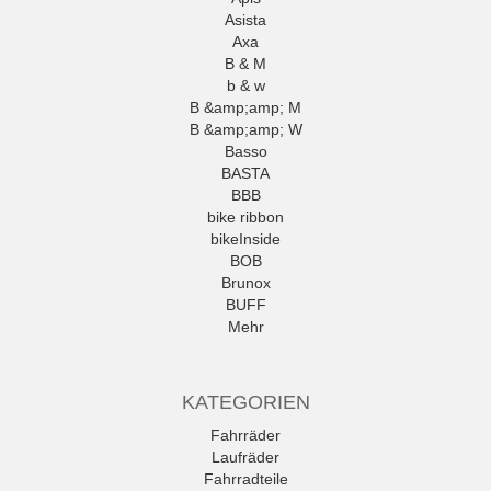
Asista
Axa
B & M
b & w
B &amp;amp; M
B &amp;amp; W
Basso
BASTA
BBB
bike ribbon
bikeInside
BOB
Brunox
BUFF
Mehr
KATEGORIEN
Fahrräder
Laufräder
Fahrradteile