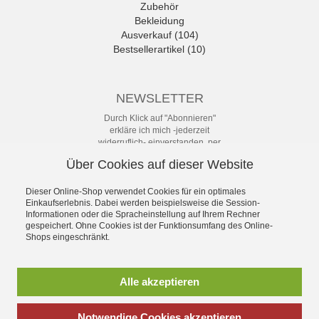
Zubehör
Bekleidung
Ausverkauf (104)
Bestsellerartikel (10)
NEWSLETTER
Durch Klick auf "Abonnieren"
erkläre ich mich -jederzeit
widerruflich- einverstanden, per
eMail-Newsletter in regelmäßigen
Über Cookies auf dieser Website
Abständen über Angebote und
Aktionen informiert zu werden. Die
Datenschutzerklärung mit weiteren
Dieser Online-Shop verwendet Cookies für ein optimales
Einkaufserlebnis. Dabei werden beispielsweise die Session-
Details habe ich zur Kenntnis
Informationen oder die Spracheinstellung auf Ihrem Rechner
genommen.
gespeichert. Ohne Cookies ist der Funktionsumfang des Online-
Newsletter
Shops eingeschränkt.
Abonnieren
Alle akzeptieren
Notwendige Cookies akzeptieren