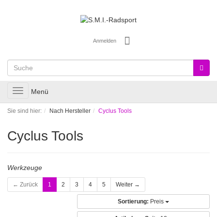
Anmelden
Toggle
Menü
navigation
Sie sind hier:
Nach Hersteller
Cyclus Tools
Cyclus Tools
Werkzeuge
← Zurück
1
2
3
4
5
Weiter →
Sortierung:
Preis