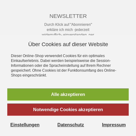
NEWSLETTER
Durch Klick auf "Abonnieren"
erkläre ich mich -jederzeit
widerruflich- einverstanden, per
eMail-Newsletter in regelmäßigen
Über Cookies auf dieser Website
Abständen über Angebote und
Aktionen informiert zu werden. Die
Datenschutzerklärung mit weiteren
Dieser Online-Shop verwendet Cookies für ein optimales
Einkaufserlebnis. Dabei werden beispielsweise die Session-
Details habe ich zur Kenntnis
Informationen oder die Spracheinstellung auf Ihrem Rechner
genommen.
gespeichert. Ohne Cookies ist der Funktionsumfang des Online-
Newsletter
Shops eingeschränkt.
Abonnieren
Alle akzeptieren
Notwendige Cookies akzeptieren
*
inkl. MwSt., zzgl.
Versandkosten
Einstellungen
Datenschutz
Impressum
S.M.I.-Radsport - Von Campagnolo bis Shimano Artikel und