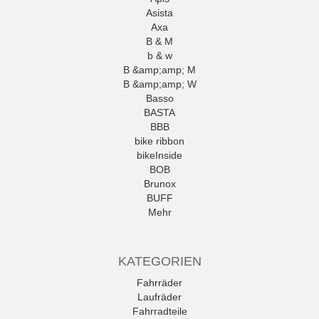
Asista
Axa
B & M
b & w
B &amp;amp; M
B &amp;amp; W
Basso
BASTA
BBB
bike ribbon
bikeInside
BOB
Brunox
BUFF
Mehr
KATEGORIEN
Fahrräder
Laufräder
Fahrradteile