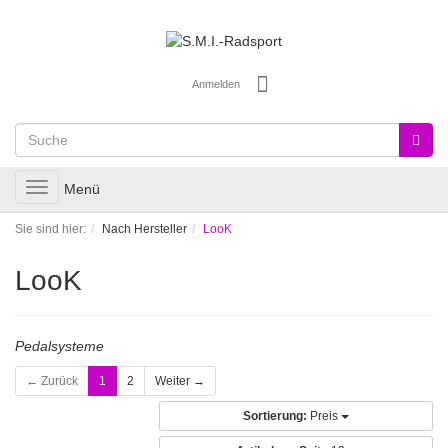
Anmelden
Toggle
Menü
navigation
Sie sind hier:
Nach Hersteller
LooK
LooK
Pedalsysteme
← Zurück
1
2
Weiter →
Sortierung:
Preis