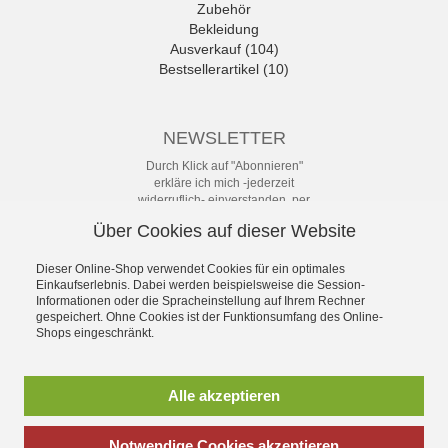
Zubehör
Bekleidung
Ausverkauf (104)
Bestsellerartikel (10)
NEWSLETTER
Durch Klick auf "Abonnieren"
erkläre ich mich -jederzeit
widerruflich- einverstanden, per
eMail-Newsletter in regelmäßigen
Über Cookies auf dieser Website
Abständen über Angebote und
Aktionen informiert zu werden. Die
Datenschutzerklärung mit weiteren
Dieser Online-Shop verwendet Cookies für ein optimales
Einkaufserlebnis. Dabei werden beispielsweise die Session-
Details habe ich zur Kenntnis
Informationen oder die Spracheinstellung auf Ihrem Rechner
genommen.
gespeichert. Ohne Cookies ist der Funktionsumfang des Online-
Newsletter
Shops eingeschränkt.
Abonnieren
Alle akzeptieren
Notwendige Cookies akzeptieren