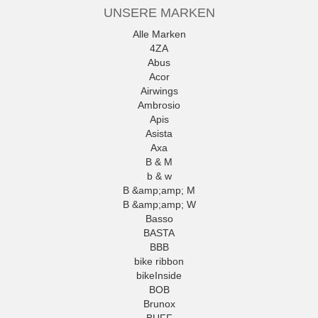
UNSERE MARKEN
Alle Marken
4ZA
Abus
Acor
Airwings
Ambrosio
Apis
Asista
Axa
B & M
b & w
B &amp;amp; M
B &amp;amp; W
Basso
BASTA
BBB
bike ribbon
bikeInside
BOB
Brunox