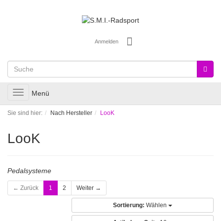
Anmelden
Toggle
Menü
navigation
Sie sind hier:
Nach Hersteller
LooK
LooK
Pedalsysteme
← Zurück
1
2
Weiter →
Sortierung:
Wählen