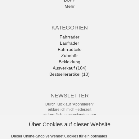
BUFF
Mehr
KATEGORIEN
Fahrräder
Laufräder
Fahrradteile
Zubehör
Bekleidung
Ausverkauf (104)
Bestsellerartikel (10)
NEWSLETTER
Durch Klick auf "Abonnieren"
erkläre ich mich -jederzeit
widerruflich- einverstanden, per
eMail-Newsletter in regelmäßigen
Über Cookies auf dieser Website
Abständen über Angebote und
Aktionen informiert zu werden. Die
Datenschutzerklärung mit weiteren
Dieser Online-Shop verwendet Cookies für ein optimales