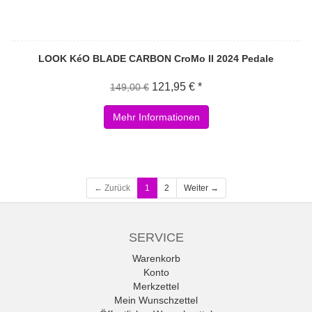
LOOK KéO BLADE CARBON CroMo II 2024 Pedale
121,95 € *
149,00 €
Mehr Informationen
← Zurück
1
2
Weiter →
SERVICE
Warenkorb
Konto
Merkzettel
Mein Wunschzettel