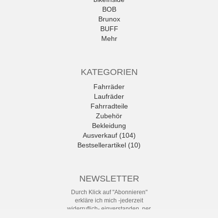
BOB
Brunox
BUFF
Mehr
KATEGORIEN
Fahrräder
Laufräder
Fahrradteile
Zubehör
Bekleidung
Ausverkauf (104)
Bestsellerartikel (10)
NEWSLETTER
Durch Klick auf "Abonnieren"
erkläre ich mich -jederzeit
widerruflich- einverstanden, per
eMail-Newsletter in regelmäßigen