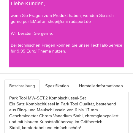
Liebe Kunden,
wenn Sie Fragen zum Produkt haben, wenden Sie sich
gerne per EMail an shop@smi-radsport.de
Wir beraten Sie gerne.
Bei technischen Fragen können Sie unser TechTalk-Service
für 9,95 Euro/ Thema nutzen.
Beschreibung
Spezifikation
Herstellerinformationen
Park Tool MW-SET.2 Kombischlüssel-Set
Ein Satz Kombischlüssel in Park Tool Qualität, bestehend
aus Ring- und Maulschlüsseln von 6 bis 17 mm.
Geschmiedeter Chrom Vanadium Stahl, chromglanzpoliert
und mit blauem Kunststoffüberzug im Griffbereich.
Stabil, komfortabel und einfach schön!