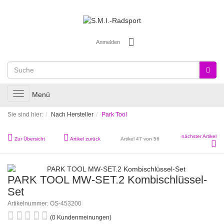
Anmelden
Toggle
Menü
navigation
Sie sind hier:
Nach Hersteller
Park Tool
nächster Artikel
Zur Übersicht
Artikel zurück
Artikel 47 von 56
PARK TOOL MW-SET.2 Kombischlüssel-
Set
Artikelnummer: OS-453200
(0 Kundenmeinungen)