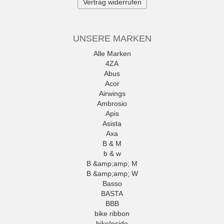
Vertrag widerrufen
UNSERE MARKEN
Alle Marken
4ZA
Abus
Acor
Airwings
Ambrosio
Apis
Asista
Axa
B & M
b & w
B &amp;amp; M
B &amp;amp; W
Basso
BASTA
BBB
bike ribbon
bikeInside