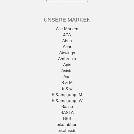
UNSERE MARKEN
Alle Marken
4ZA
Abus
Acor
Airwings
Ambrosio
Apis
Asista
Axa
B & M
b & w
B &amp;amp; M
B &amp;amp; W
Basso
BASTA
BBB
bike ribbon
bikeInside