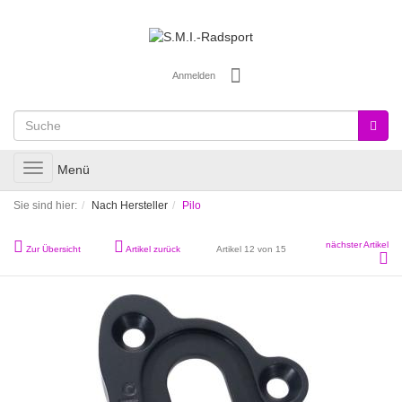
Anmelden
Toggle
Menü
navigation
Sie sind hier:
Nach Hersteller
Pilo
nächster Artikel
Zur Übersicht
Artikel zurück
Artikel 12 von 15