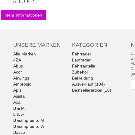
6,10 € *
Mehr Informationen
UNSERE MARKEN
KATEGORIEN
N
Du
Alle Marken
Fahrräder
wi
4ZA
Laufräder
Ab
Abus
Fahrradteile
Da
Acor
Zubehör
g
Airwings
Bekleidung
Ne
Ambrosio
Ausverkauf (104)
Apis
Bestsellerartikel (10)
Asista
Axa
B & M
b & w
B &amp;amp; M
B &amp;amp; W
Basso