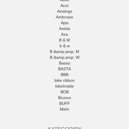
Acor
Airwings
Ambrosio
Apis
Asista
Axa
B & M
b & w
B &amp;amp; M
B &amp;amp; W
Basso
BASTA
BBB
bike ribbon
bikeInside
BOB
Brunox
BUFF
Mehr
KATEGORIEN