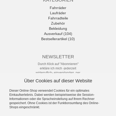
Fahrräder
Laufräder
Fahrradteile
Zubehör
Bekleidung
Ausverkauf (104)
Bestsellerartikel (10)
NEWSLETTER
Durch Klick auf "Abonnieren"
erkläre ich mich -jederzeit
widerruflich- einverstanden, per
eMail-Newsletter in regelmäßigen
Über Cookies auf dieser Website
Abständen über Angebote und
Aktionen informiert zu werden. Die
Datenschutzerklärung mit weiteren
Dieser Online-Shop verwendet Cookies für ein optimales
Details habe ich zur Kenntnis
Einkaufserlebnis. Dabei werden beispielsweise die Session-
Informationen oder die Spracheinstellung auf Ihrem Rechner
genommen.
gespeichert. Ohne Cookies ist der Funktionsumfang des Online-
Newsletter
Shops eingeschränkt.