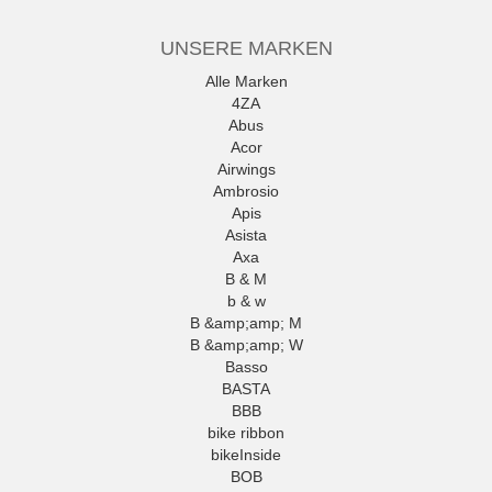
UNSERE MARKEN
Alle Marken
4ZA
Abus
Acor
Airwings
Ambrosio
Apis
Asista
Axa
B & M
b & w
B &amp;amp; M
B &amp;amp; W
Basso
BASTA
BBB
bike ribbon
bikeInside
BOB