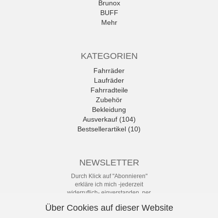
Brunox
BUFF
Mehr
KATEGORIEN
Fahrräder
Laufräder
Fahrradteile
Zubehör
Bekleidung
Ausverkauf (104)
Bestsellerartikel (10)
NEWSLETTER
Durch Klick auf "Abonnieren"
erkläre ich mich -jederzeit
widerruflich- einverstanden, per
eMail-Newsletter in regelmäßigen
Über Cookies auf dieser Website
Abständen über Angebote und
Aktionen informiert zu werden. Die