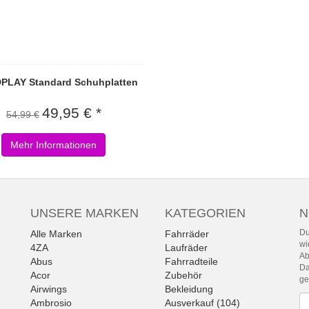
PLAY Standard Schuhplatten
49,95 € *
54,99 €
Mehr Informationen
UNSERE MARKEN
KATEGORIEN
N
Du
Alle Marken
Fahrräder
wi
4ZA
Laufräder
Ab
Abus
Fahrradteile
Da
Acor
Zubehör
g
Airwings
Bekleidung
Ne
Ambrosio
Ausverkauf (104)