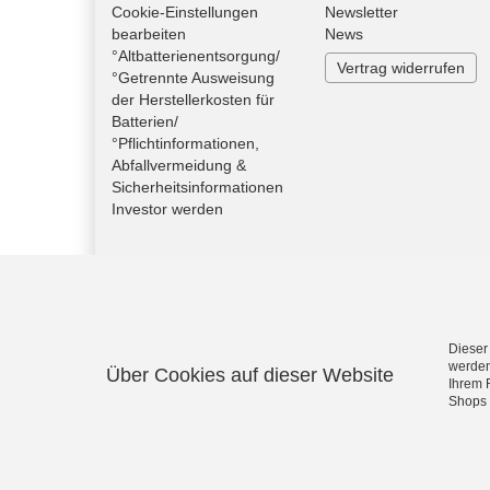
Cookie-Einstellungen
Newsletter
bearbeiten
News
°Altbatterienentsorgung/
Vertrag widerrufen
°Getrennte Ausweisung
der Herstellerkosten für
Batterien/
°Pflichtinformationen,
Abfallvermeidung &
Sicherheitsinformationen
Investor werden
Dieser
werden
Über Cookies auf dieser Website
Ihrem 
Shops 
S.M.I.-Radsport - Von Campagnolo bis Shimano Artike