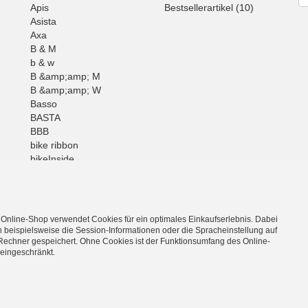
Apis
Bestsellerartikel (10)
Asista
Axa
B & M
b & w
B &amp;amp; M
B &amp;amp; W
Basso
BASTA
BBB
bike ribbon
bikeInside
BOB
Brunox
BUFF
Mehr
 Online-Shop verwendet Cookies für ein optimales Einkaufserlebnis. Dabei
 beispielsweise die Session-Informationen oder die Spracheinstellung auf
Rechner gespeichert. Ohne Cookies ist der Funktionsumfang des Online-
eingeschränkt.
l und Zubehör hier günstig & bequem im Shop-Online bestellen