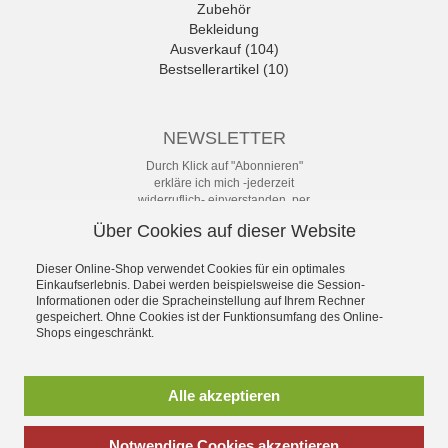
Zubehör
Bekleidung
Ausverkauf (104)
Bestsellerartikel (10)
NEWSLETTER
Durch Klick auf "Abonnieren"
erkläre ich mich -jederzeit
widerruflich- einverstanden, per
eMail-Newsletter in regelmäßigen
Über Cookies auf dieser Website
Abständen über Angebote und
Aktionen informiert zu werden. Die
Datenschutzerklärung mit weiteren
Dieser Online-Shop verwendet Cookies für ein optimales
Einkaufserlebnis. Dabei werden beispielsweise die Session-
Details habe ich zur Kenntnis
Informationen oder die Spracheinstellung auf Ihrem Rechner
genommen.
gespeichert. Ohne Cookies ist der Funktionsumfang des Online-
Newsletter
Shops eingeschränkt.
Abonnieren
Alle akzeptieren
Notwendige Cookies akzeptieren