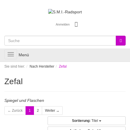
Anmelden
Toggle
Menü
navigation
Sie sind hier:
Nach Hersteller
Zefal
Zefal
Spiegel und Flaschen
← Zurück
1
2
Weiter →
Sortierung:
Titel