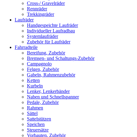
Cross-/ Gravelräder
Rennräder
Trekkingräder
Laufräder
Handgespeichte Laufräder
Individueller Laufradbau
Systemlaufräder
Zubehör für Laufräder
Fahrradteile
Bereifung, Zubehör
Bremsen- und Schaltungs-Zubehör
Campagnolo
Felgen, Zubehör
Gabeln, Rahmenzubehör
Ketten
Kurbeln
Lenker, Lenkerbänder
Naben und Schnellspanner
Pedale, Zubehör
Rahmen
Sättel
Sattelstützen
Speichen
Steuersätze
Vorbauten, Zubehör