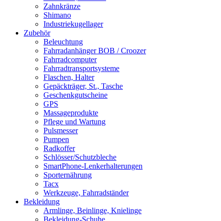
Zahnkränze
Shimano
Industriekugellager
Zubehör
Beleuchtung
Fahrradanhänger BOB / Croozer
Fahrradcomputer
Fahrradtransportsysteme
Flaschen, Halter
Gepäckträger, St., Tasche
Geschenkgutscheine
GPS
Massageprodukte
Pflege und Wartung
Pulsmesser
Pumpen
Radkoffer
Schlösser/Schutzbleche
SmartPhone-Lenkerhalterungen
Sporternährung
Tacx
Werkzeuge, Fahrradständer
Bekleidung
Armlinge, Beinlinge, Knielinge
Bekleidung-Schuhe