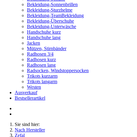
Bekleidung-Sonnenbrillen
Bekleidung-Sturzhelme
Bekleidung-TeamBekleidung
Bekleidung-Überschuhe
Bekleidung-Unterwäsche
Handschuhe kurz
Handschuhe lang
Jacken
Mützen, Stirnbänder
Radhosen 3/4
Radhosen kurz
Radhosen lang
Radsocken, Windstoppersocken
Trikots kurzarm
Trikots langarm
Westen
Ausverkauf
Bestsellerartikel
Sie sind hier:
Nach Hersteller
Zefal