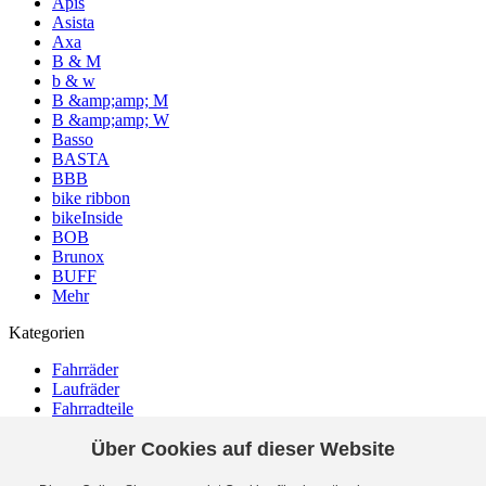
Apis
Asista
Axa
B & M
b & w
B &amp;amp; M
B &amp;amp; W
Basso
BASTA
BBB
bike ribbon
bikeInside
BOB
Brunox
BUFF
Mehr
Kategorien
Fahrräder
Laufräder
Fahrradteile
Zubehör
Über Cookies auf dieser Website
Bekleidung
Ausverkauf (104)