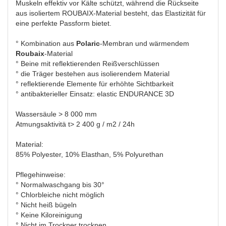
Muskeln effektiv vor Kälte schützt, während die Rückseite
aus isoliertem ROUBAIX-Material besteht, das Elastizität für
eine perfekte Passform bietet.
° Kombination aus
Polaric
-Membran und wärmendem
Roubaix
-Material
° Beine mit reflektierenden Reißverschlüssen
° die Träger bestehen aus isolierendem Material
° reflektierende Elemente für erhöhte Sichtbarkeit
° antibakterieller Einsatz: elastic ENDURANCE 3D
Wassersäule > 8 000 mm
Atmungsaktivitä t> 2 400 g / m2 / 24h
Material:
85% Polyester, 10% Elasthan, 5% Polyurethan
Pflegehinweise:
° Normalwaschgang bis 30°
° Chlorbleiche nicht möglich
° Nicht heiß bügeln
° Keine Kiloreinigung
° Nicht im Trockner trocknen