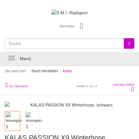
Anmelden
Toggle
Menü
navigation
Sie sind hier:
Nach Hersteller
kalas
nächster Artikel
Zur Übersicht
Artikel 1 von 4
KALAS PASSION X9 Winterhose,