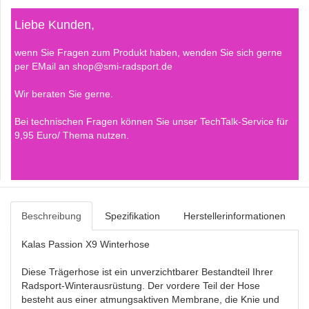
Liebe Kunden,
wenn Sie Fragen zum Produkt haben, wenden Sie sich gerne
per EMail an shop@smi-radsport.de
Wir beraten Sie gerne.
Bei technischen Fragen können Sie unser TechTalk-Service für
9,95 Euro/ Thema nutzen.
Beschreibung
Spezifikation
Herstellerinformationen
Kalas Passion X9 Winterhose
Diese Trägerhose ist ein unverzichtbarer Bestandteil Ihrer
Radsport-Winterausrüstung. Der vordere Teil der Hose
besteht aus einer atmungsaktiven Membrane, die Knie und