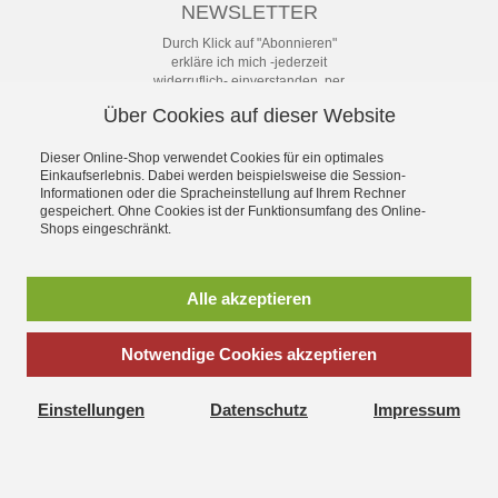
NEWSLETTER
Durch Klick auf "Abonnieren"
erkläre ich mich -jederzeit
widerruflich- einverstanden, per
eMail-Newsletter in regelmäßigen
Über Cookies auf dieser Website
Abständen über Angebote und
Aktionen informiert zu werden. Die
Datenschutzerklärung mit weiteren
Dieser Online-Shop verwendet Cookies für ein optimales
Details habe ich zur Kenntnis
Einkaufserlebnis. Dabei werden beispielsweise die Session-
Informationen oder die Spracheinstellung auf Ihrem Rechner
genommen.
gespeichert. Ohne Cookies ist der Funktionsumfang des Online-
Newsletter
Shops eingeschränkt.
Abonnieren
Alle akzeptieren
Notwendige Cookies akzeptieren
*
inkl. MwSt., zzgl.
Versandkosten
Einstellungen
Datenschutz
Impressum
S.M.I.-Radsport - Von Campagnolo bis Shimano Artikel und
Zubehör hier günstig & bequem im Shop-Online bestellen