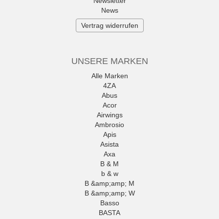
Newsletter
News
Vertrag widerrufen
UNSERE MARKEN
Alle Marken
4ZA
Abus
Acor
Airwings
Ambrosio
Apis
Asista
Axa
B & M
b & w
B &amp;amp; M
B &amp;amp; W
Basso
BASTA