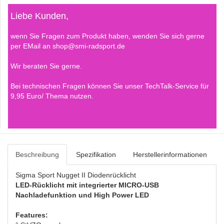
Liebe Kunden,
wenn Sie Fragen zum Produkt haben, wenden Sie sich gerne
per EMail an shop@smi-radsport.de
Wir beraten Sie gerne.
Bei technischen Fragen können Sie unser TechTalk-Service für
9,95 Euro/ Thema nutzen.
Beschreibung
Spezifikation
Herstellerinformationen
Sigma Sport Nugget II Diodenrücklicht
LED-Rücklicht mit integrierter MICRO-USB
Nachladefunktion und High Power LED
Features: