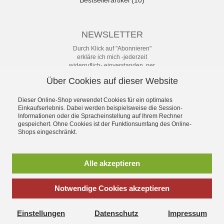
NEWSLETTER
Durch Klick auf "Abonnieren"
erkläre ich mich -jederzeit
widerruflich- einverstanden, per
eMail-Newsletter in regelmäßigen
Über Cookies auf dieser Website
Abständen über Angebote und
Aktionen informiert zu werden. Die
Datenschutzerklärung mit weiteren
Dieser Online-Shop verwendet Cookies für ein optimales
Details habe ich zur Kenntnis
Einkaufserlebnis. Dabei werden beispielsweise die Session-
Informationen oder die Spracheinstellung auf Ihrem Rechner
genommen.
gespeichert. Ohne Cookies ist der Funktionsumfang des Online-
Newsletter
Shops eingeschränkt.
Abonnieren
Alle akzeptieren
Notwendige Cookies akzeptieren
*
inkl. MwSt., zzgl.
Versandkosten
Einstellungen
Datenschutz
Impressum