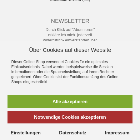
NEWSLETTER
Durch Klick auf "Abonnieren"
erkläre ich mich -jederzeit
widerruflich- einverstanden, per
eMail-Newsletter in regelmäßigen
Über Cookies auf dieser Website
Abständen über Angebote und
Aktionen informiert zu werden. Die
Datenschutzerklärung mit weiteren
Dieser Online-Shop verwendet Cookies für ein optimales
Einkaufserlebnis. Dabei werden beispielsweise die Session-
Details habe ich zur Kenntnis
Informationen oder die Spracheinstellung auf Ihrem Rechner
genommen.
gespeichert. Ohne Cookies ist der Funktionsumfang des Online-
Newsletter
Shops eingeschränkt.
Abonnieren
Alle akzeptieren
Notwendige Cookies akzeptieren
*
inkl. MwSt., zzgl.
Versandkosten
Einstellungen
Datenschutz
Impressum