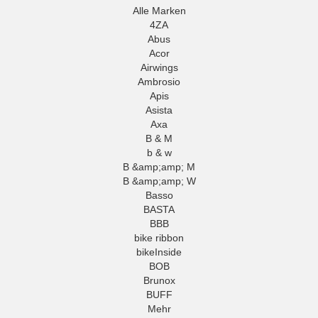
Alle Marken
4ZA
Abus
Acor
Airwings
Ambrosio
Apis
Asista
Axa
B & M
b & w
B &amp;amp; M
B &amp;amp; W
Basso
BASTA
BBB
bike ribbon
bikeInside
BOB
Brunox
BUFF
Mehr