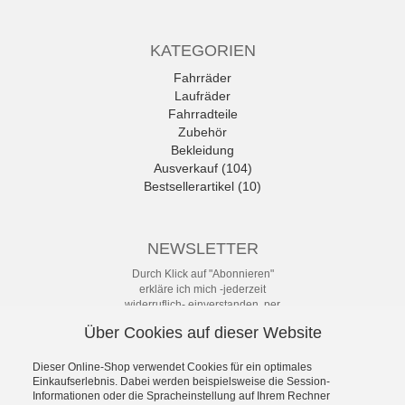
KATEGORIEN
Fahrräder
Laufräder
Fahrradteile
Zubehör
Bekleidung
Ausverkauf (104)
Bestsellerartikel (10)
NEWSLETTER
Durch Klick auf "Abonnieren"
erkläre ich mich -jederzeit
widerruflich- einverstanden, per
eMail-Newsletter in regelmäßigen
Über Cookies auf dieser Website
Abständen über Angebote und
Aktionen informiert zu werden. Die
Datenschutzerklärung mit weiteren
Dieser Online-Shop verwendet Cookies für ein optimales
Einkaufserlebnis. Dabei werden beispielsweise die Session-
Details habe ich zur Kenntnis
Informationen oder die Spracheinstellung auf Ihrem Rechner
genommen.