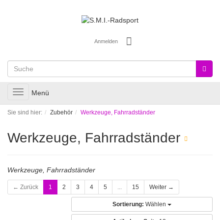
Anmelden
Toggle
Menü
navigation
Sie sind hier:
Zubehör
Werkzeuge, Fahrradständer
Werkzeuge, Fahrradständer
Werkzeuge, Fahrradständer
← Zurück
1
2
3
4
5
...
15
Weiter →
Sortierung:
Wählen