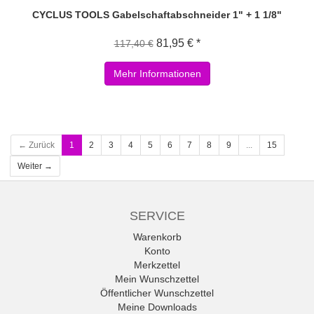
CYCLUS TOOLS Gabelschaftabschneider 1" + 1 1/8"
81,95 € *
117,40 €
Mehr Informationen
← Zurück
1
2
3
4
5
6
7
8
9
...
15
Weiter →
SERVICE
Warenkorb
Konto
Merkzettel
Mein Wunschzettel
Öffentlicher Wunschzettel
Meine Downloads