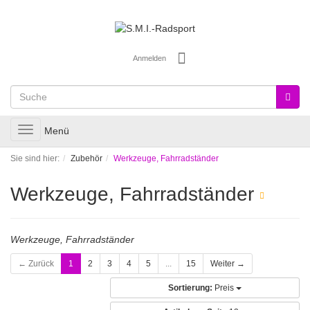
Anmelden
Toggle
Menü
navigation
Sie sind hier:
Zubehör
Werkzeuge, Fahrradständer
Werkzeuge, Fahrradständer
Werkzeuge, Fahrradständer
← Zurück
1
2
3
4
5
...
15
Weiter →
Sortierung:
Preis