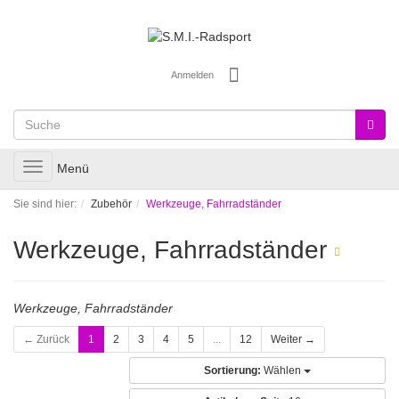
Anmelden
Toggle
Menü
navigation
Sie sind hier:
Zubehör
Werkzeuge, Fahrradständer
Werkzeuge, Fahrradständer
Werkzeuge, Fahrradständer
← Zurück
1
2
3
4
5
...
12
Weiter →
Sortierung:
Wählen