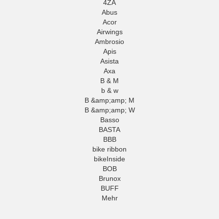
4ZA
Abus
Acor
Airwings
Ambrosio
Apis
Asista
Axa
B & M
b & w
B &amp;amp; M
B &amp;amp; W
Basso
BASTA
BBB
bike ribbon
bikeInside
BOB
Brunox
BUFF
Mehr