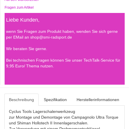
Fragen zum Artikel
Liebe Kunden,
wenn Sie Fragen zum Produkt haben, wenden Sie sich gerne
per EMail an shop@smi-radsport.de
Wir beraten Sie gerne.
Bei technischen Fragen können Sie unser TechTalk-Service für
9,95 Euro/ Thema nutzen.
Beschreibung
Spezifikation
Herstellerinformationen
Cyclus Tools Lagerschalenwerkzeug
zur Montage und Demontage von Campagnolo Ultra Torque
und Shiman Hollotech II Innenlagerschalen.
Zur Verwendung mit einem Drehmomentschlüssel.