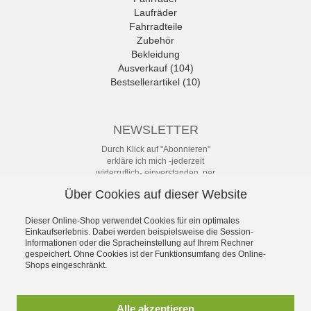
Laufräder
Fahrradteile
Zubehör
Bekleidung
Ausverkauf (104)
Bestsellerartikel (10)
NEWSLETTER
Durch Klick auf "Abonnieren"
erkläre ich mich -jederzeit
widerruflich- einverstanden, per
eMail-Newsletter in regelmäßigen
Über Cookies auf dieser Website
Abständen über Angebote und
Aktionen informiert zu werden. Die
Datenschutzerklärung mit weiteren
Dieser Online-Shop verwendet Cookies für ein optimales
Details habe ich zur Kenntnis
Einkaufserlebnis. Dabei werden beispielsweise die Session-
Informationen oder die Spracheinstellung auf Ihrem Rechner
genommen.
gespeichert. Ohne Cookies ist der Funktionsumfang des Online-
Newsletter
Shops eingeschränkt.
Abonnieren
Alle akzeptieren