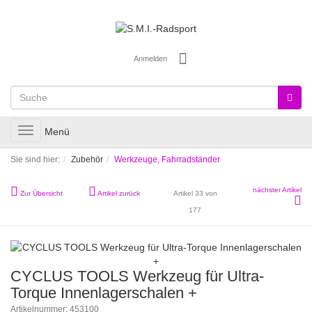
Anmelden
Toggle
Menü
navigation
Sie sind hier:
Zubehör
Werkzeuge, Fahrradständer
nächster Artikel
Zur Übersicht
Artikel zurück
Artikel 33 von
177
CYCLUS TOOLS Werkzeug für Ultra-
Torque Innenlagerschalen +
Artikelnummer: 453100