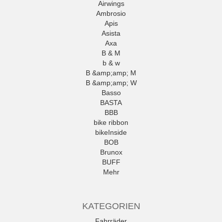
Airwings
Ambrosio
Apis
Asista
Axa
B & M
b & w
B &amp;amp; M
B &amp;amp; W
Basso
BASTA
BBB
bike ribbon
bikeInside
BOB
Brunox
BUFF
Mehr
KATEGORIEN
Fahrräder