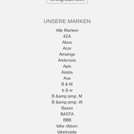
UNSERE MARKEN
Alle Marken
4ZA
Abus
Acor
Airwings
Ambrosio
Apis
Asista
Axa
B & M
b & w
B &amp;amp; M
B &amp;amp; W
Basso
BASTA
BBB
bike ribbon
bikeInside