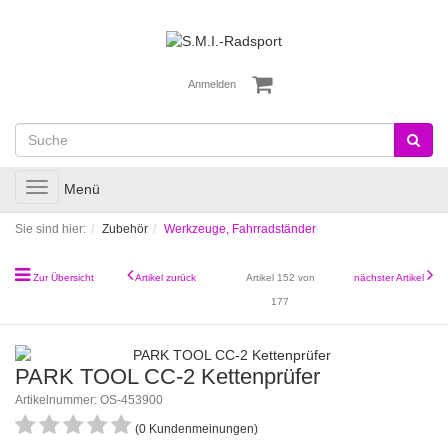
Anmelden
Toggle
Menü
navigation
Sie sind hier:
Zubehör
Werkzeuge, Fahrradständer
Zur Übersicht
Artikel zurück
Artikel 152 von
nächster Artikel
177
PARK TOOL CC-2 Kettenprüfer
Artikelnummer: OS-453900
(0 Kundenmeinungen)