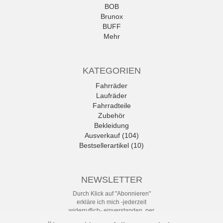
BOB
Brunox
BUFF
Mehr
KATEGORIEN
Fahrräder
Laufräder
Fahrradteile
Zubehör
Bekleidung
Ausverkauf (104)
Bestsellerartikel (10)
NEWSLETTER
Durch Klick auf "Abonnieren"
erkläre ich mich -jederzeit
widerruflich- einverstanden, per
eMail-Newsletter in regelmäßigen