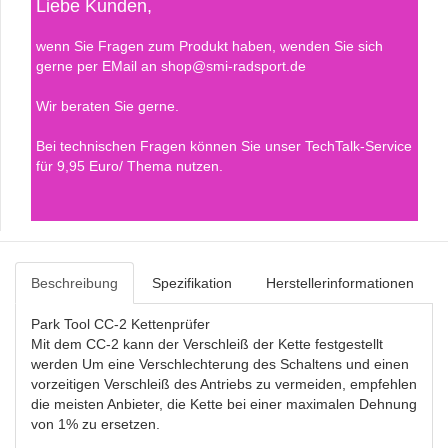
Liebe Kunden,
wenn Sie Fragen zum Produkt haben, wenden Sie sich
gerne per EMail an shop@smi-radsport.de
Wir beraten Sie gerne.
Bei technischen Fragen können Sie unser TechTalk-Service
für 9,95 Euro/ Thema nutzen.
Beschreibung
Spezifikation
Herstellerinformationen
Park Tool CC-2 Kettenprüfer
Mit dem CC-2 kann der Verschleiß der Kette festgestellt
werden Um eine Verschlechterung des Schaltens und einen
vorzeitigen Verschleiß des Antriebs zu vermeiden, empfehlen
die meisten Anbieter, die Kette bei einer maximalen Dehnung
von 1% zu ersetzen.