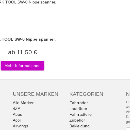
 TOOL SW-0 Nippelspanner,
ab 11,50 €
Mehr Informationen
UNSERE MARKEN
KATEGORIEN
N
Du
Alle Marken
Fahrräder
wi
4ZA
Laufräder
Ab
Abus
Fahrradteile
Da
Acor
Zubehör
g
Airwings
Bekleidung