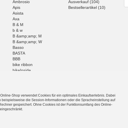
Ne
Ambrosio
Ausverkauf (104)
Apis
Bestsellerartikel (10)
Asista
Axa
B & M
b & w
B &amp;amp; M
B &amp;amp; W
Basso
BASTA
BBB
bike ribbon
bikeInside
BOB
Brunox
BUFF
Mehr
 Online-Shop verwendet Cookies für ein optimales Einkaufserlebnis. Dabei
 beispielsweise die Session-Informationen oder die Spracheinstellung auf
Rechner gespeichert. Ohne Cookies ist der Funktionsumfang des Online-
eingeschränkt.