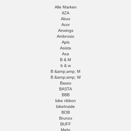
Alle Marken
4ZA
Abus
Acor
Airwings
Ambrosio
Apis
Asista
Axa
B & M
b & w
B &amp;amp; M
B &amp;amp; W
Basso
BASTA
BBB
bike ribbon
bikeInside
BOB
Brunox
BUFF
Mehr