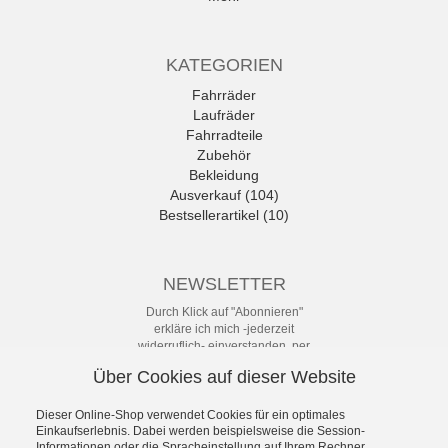
KATEGORIEN
Fahrräder
Laufräder
Fahrradteile
Zubehör
Bekleidung
Ausverkauf (104)
Bestsellerartikel (10)
NEWSLETTER
Durch Klick auf "Abonnieren"
erkläre ich mich -jederzeit
widerruflich- einverstanden, per
eMail-Newsletter in regelmäßigen
Über Cookies auf dieser Website
Abständen über Angebote und
Aktionen informiert zu werden. Die
Datenschutzerklärung mit weiteren
Dieser Online-Shop verwendet Cookies für ein optimales
Einkaufserlebnis. Dabei werden beispielsweise die Session-
Details habe ich zur Kenntnis
Informationen oder die Spracheinstellung auf Ihrem Rechner