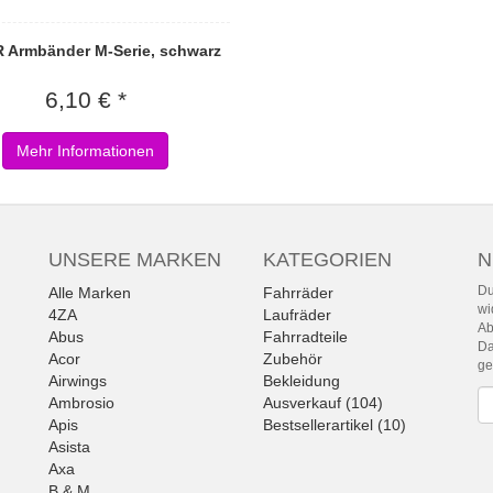
 Armbänder M-Serie, schwarz
6,10 € *
Mehr Informationen
UNSERE MARKEN
KATEGORIEN
N
Du
Alle Marken
Fahrräder
wi
4ZA
Laufräder
Ab
Abus
Fahrradteile
Da
Acor
Zubehör
g
Airwings
Bekleidung
Ne
Ambrosio
Ausverkauf (104)
Apis
Bestsellerartikel (10)
Asista
Axa
B & M