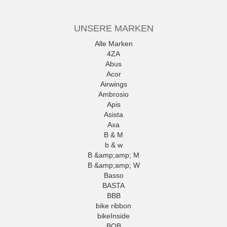
UNSERE MARKEN
Alle Marken
4ZA
Abus
Acor
Airwings
Ambrosio
Apis
Asista
Axa
B & M
b & w
B &amp;amp; M
B &amp;amp; W
Basso
BASTA
BBB
bike ribbon
bikeInside
BOB