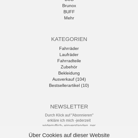
Brunox
BUFF
Mehr
KATEGORIEN
Fahrräder
Laufräder
Fahrradteile
Zubehör
Bekleidung
Ausverkauf (104)
Bestsellerartikel (10)
NEWSLETTER
Durch Klick auf "Abonnieren"
erkläre ich mich -jederzeit
widerruflich- einverstanden, per
eMail-Newsletter in regelmäßigen
Über Cookies auf dieser Website
Abständen über Angebote und