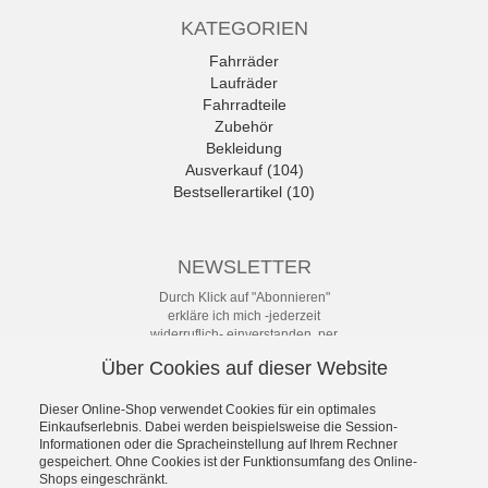
KATEGORIEN
Fahrräder
Laufräder
Fahrradteile
Zubehör
Bekleidung
Ausverkauf (104)
Bestsellerartikel (10)
NEWSLETTER
Durch Klick auf "Abonnieren"
erkläre ich mich -jederzeit
widerruflich- einverstanden, per
eMail-Newsletter in regelmäßigen
Über Cookies auf dieser Website
Abständen über Angebote und
Aktionen informiert zu werden. Die
Datenschutzerklärung mit weiteren
Dieser Online-Shop verwendet Cookies für ein optimales
Einkaufserlebnis. Dabei werden beispielsweise die Session-
Details habe ich zur Kenntnis
Informationen oder die Spracheinstellung auf Ihrem Rechner
genommen.
gespeichert. Ohne Cookies ist der Funktionsumfang des Online-
Newsletter
Shops eingeschränkt.