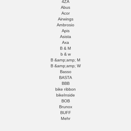
4ZA
Abus
Acor
Airwings
Ambrosio
Apis
Asista
Axa
B & M
b & w
B &amp;amp; M
B &amp;amp; W
Basso
BASTA
BBB
bike ribbon
bikeInside
BOB
Brunox
BUFF
Mehr