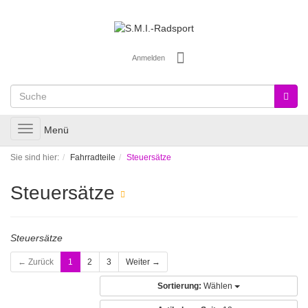
Anmelden
Toggle
Menü
navigation
Sie sind hier:
Fahrradteile
Steuersätze
Steuersätze
Steuersätze
← Zurück
1
2
3
Weiter →
Sortierung:
Wählen