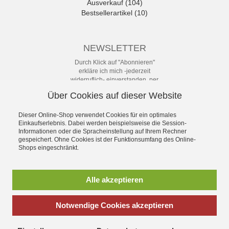
Ausverkauf (104)
Bestsellerartikel (10)
NEWSLETTER
Durch Klick auf "Abonnieren"
erkläre ich mich -jederzeit
widerruflich- einverstanden, per
eMail-Newsletter in regelmäßigen
Über Cookies auf dieser Website
Abständen über Angebote und
Aktionen informiert zu werden. Die
Datenschutzerklärung mit weiteren
Dieser Online-Shop verwendet Cookies für ein optimales
Einkaufserlebnis. Dabei werden beispielsweise die Session-
Details habe ich zur Kenntnis
Informationen oder die Spracheinstellung auf Ihrem Rechner
genommen.
gespeichert. Ohne Cookies ist der Funktionsumfang des Online-
Newsletter
Shops eingeschränkt.
Abonnieren
Alle akzeptieren
Notwendige Cookies akzeptieren
*
inkl. MwSt., zzgl.
Versandkosten