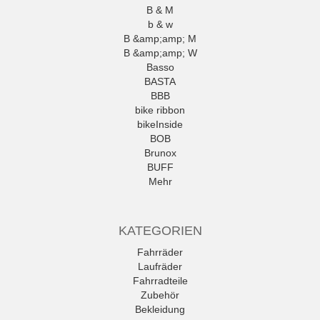
B & M
b & w
B &amp;amp; M
B &amp;amp; W
Basso
BASTA
BBB
bike ribbon
bikeInside
BOB
Brunox
BUFF
Mehr
KATEGORIEN
Fahrräder
Laufräder
Fahrradteile
Zubehör
Bekleidung