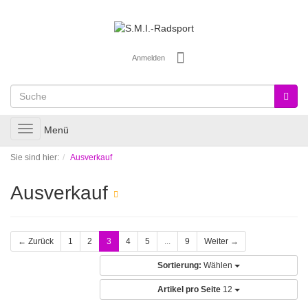
Anmelden
Toggle
Menü
navigation
Sie sind hier:
Ausverkauf
Ausverkauf
← Zurück
1
2
3
4
5
...
9
Weiter →
Sortierung:
Wählen
Artikel pro Seite
12