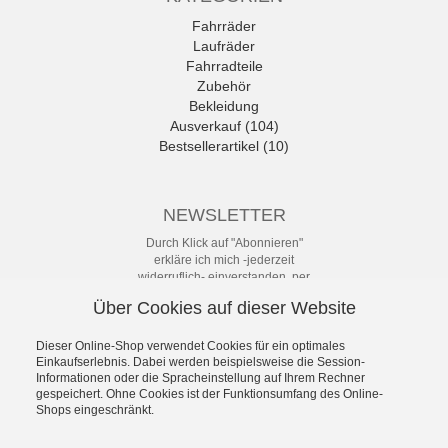
Fahrräder
Laufräder
Fahrradteile
Zubehör
Bekleidung
Ausverkauf (104)
Bestsellerartikel (10)
NEWSLETTER
Durch Klick auf "Abonnieren"
erkläre ich mich -jederzeit
widerruflich- einverstanden, per
eMail-Newsletter in regelmäßigen
Über Cookies auf dieser Website
Abständen über Angebote und
Aktionen informiert zu werden. Die
Datenschutzerklärung mit weiteren
Dieser Online-Shop verwendet Cookies für ein optimales
Einkaufserlebnis. Dabei werden beispielsweise die Session-
Details habe ich zur Kenntnis
Informationen oder die Spracheinstellung auf Ihrem Rechner
genommen.
gespeichert. Ohne Cookies ist der Funktionsumfang des Online-
Newsletter
Shops eingeschränkt.