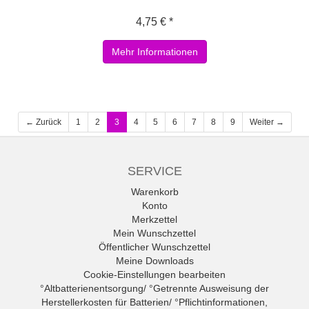
4,75 € *
Mehr Informationen
← Zurück
1
2
3
4
5
6
7
8
9
Weiter →
SERVICE
Warenkorb
Konto
Merkzettel
Mein Wunschzettel
Öffentlicher Wunschzettel
Meine Downloads
Cookie-Einstellungen bearbeiten
°Altbatterienentsorgung/ °Getrennte Ausweisung der
Herstellerkosten für Batterien/ °Pflichtinformationen,