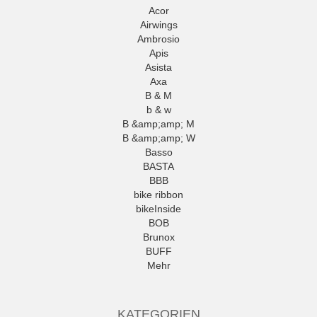
Acor
Airwings
Ambrosio
Apis
Asista
Axa
B & M
b & w
B &amp;amp; M
B &amp;amp; W
Basso
BASTA
BBB
bike ribbon
bikeInside
BOB
Brunox
BUFF
Mehr
KATEGORIEN