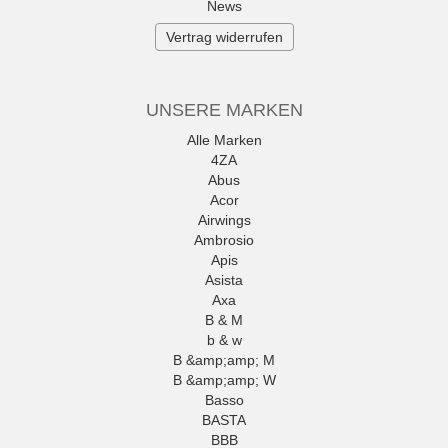
News
Vertrag widerrufen
UNSERE MARKEN
Alle Marken
4ZA
Abus
Acor
Airwings
Ambrosio
Apis
Asista
Axa
B & M
b & w
B &amp;amp; M
B &amp;amp; W
Basso
BASTA
BBB