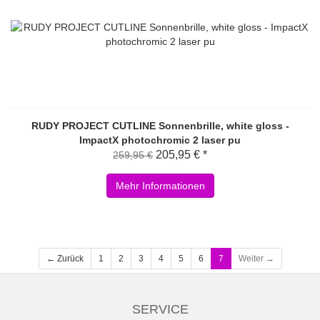
RUDY PROJECT CUTLINE Sonnenbrille, white gloss -
ImpactX photochromic 2 laser pu
205,95 € *
259,95 €
Mehr Informationen
← Zurück
1
2
3
4
5
6
7
Weiter →
SERVICE