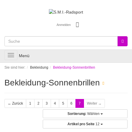
Anmelden
Toggle
Menü
navigation
Sie sind hier:
Bekleidung
Bekleidung-Sonnenbrillen
Bekleidung-Sonnenbrillen
← Zurück
1
2
3
4
5
6
7
Weiter →
Sortierung:
Wählen
Artikel pro Seite
12