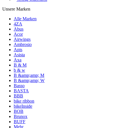
Unsere Marken
Alle Marken
4ZA
Abus
Acor
Airwings
Ambrosio
Apis
Asista
Axa
B & M
b & w
B &amp;amp; M
B &amp;amp; W
Basso
BASTA
BBB
bike ribbon
bikeInside
BOB
Brunox
BUFF
Mehr