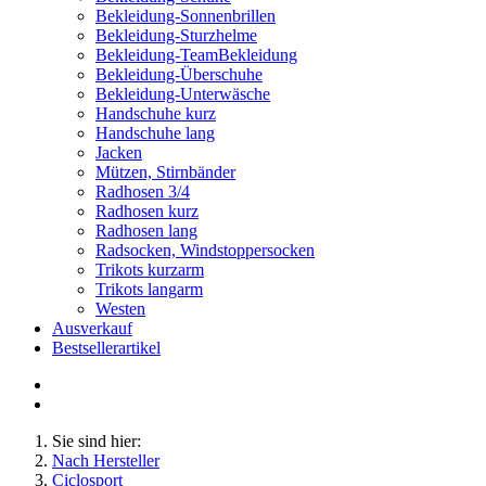
Bekleidung-Sonnenbrillen
Bekleidung-Sturzhelme
Bekleidung-TeamBekleidung
Bekleidung-Überschuhe
Bekleidung-Unterwäsche
Handschuhe kurz
Handschuhe lang
Jacken
Mützen, Stirnbänder
Radhosen 3/4
Radhosen kurz
Radhosen lang
Radsocken, Windstoppersocken
Trikots kurzarm
Trikots langarm
Westen
Ausverkauf
Bestsellerartikel
Sie sind hier:
Nach Hersteller
Ciclosport