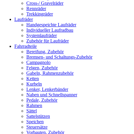
Cross-/ Gravelräder
Rennräder
Trekkingräder
Laufräder
Handgespeichte Laufräder
Individueller Laufradbau
Systemlaufräder
Zubehör für Laufräder
Fahrradteile
Bereifung, Zubehör
Bremsen- und Schaltungs-Zubehör
Campagnolo
Felgen, Zubehör
Gabeln, Rahmenzubehör
Ketten
Kurbeln
Lenker, Lenkerbänder
Naben und Schnellspanner
Pedale, Zubehör
Rahmen
Sättel
Sattelstützen
Speichen
Steuersätze
Vorbauten, Zubehör