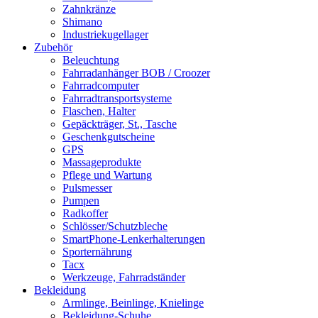
Zahnkränze
Shimano
Industriekugellager
Zubehör
Beleuchtung
Fahrradanhänger BOB / Croozer
Fahrradcomputer
Fahrradtransportsysteme
Flaschen, Halter
Gepäckträger, St., Tasche
Geschenkgutscheine
GPS
Massageprodukte
Pflege und Wartung
Pulsmesser
Pumpen
Radkoffer
Schlösser/Schutzbleche
SmartPhone-Lenkerhalterungen
Sporternährung
Tacx
Werkzeuge, Fahrradständer
Bekleidung
Armlinge, Beinlinge, Knielinge
Bekleidung-Schuhe