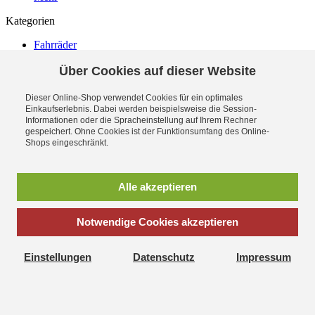
Kategorien
Fahrräder
Laufräder
Fahrradteile
Über Cookies auf dieser Website
Zubehör
Bekleidung
Dieser Online-Shop verwendet Cookies für ein optimales
Ausverkauf (104)
Einkaufserlebnis. Dabei werden beispielsweise die Session-
Bestsellerartikel (10)
Informationen oder die Spracheinstellung auf Ihrem Rechner
gespeichert. Ohne Cookies ist der Funktionsumfang des Online-
Shops eingeschränkt.
Newsletter
Durch Klick auf "Abonnieren" erkläre ich mich -jederzeit
widerruflich- einverstanden, per eMail-Newsletter in regelmäßigen
Alle akzeptieren
Abständen über Angebote und Aktionen informiert zu werden. Die
Datenschutzerklärung mit weiteren Details habe ich zur Kenntnis
genommen.
Notwendige Cookies akzeptieren
Newsletter
Abonnieren
Einstellungen
Datenschutz
Impressum
*
inkl. MwSt., zzgl.
Versandkosten
S.M.I.-Radsport - Von Campagnolo bis Shimano Artikel und
Zubehör hier günstig & bequem im Shop-Online bestellen