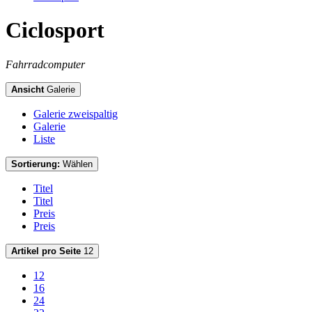
Ciclosport
Fahrradcomputer
Ansicht
Galerie
Galerie zweispaltig
Galerie
Liste
Sortierung:
Wählen
Titel
Titel
Preis
Preis
Artikel pro Seite
12
12
16
24