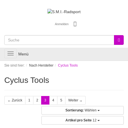
Anmelden
Toggle
Menü
navigation
Sie sind hier:
Nach Hersteller
Cyclus Tools
Cyclus Tools
← Zurück
1
2
3
4
5
Weiter →
Sortierung:
Wählen
Artikel pro Seite
12