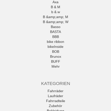
Axa
B & M
b & w
B &amp;amp; M
B &amp;amp; W
Basso
BASTA
BBB
bike ribbon
bikeInside
BOB
Brunox
BUFF
Mehr
KATEGORIEN
Fahrräder
Laufräder
Fahrradteile
Zubehör
Bekleidung