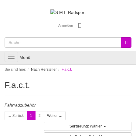
Anmelden
Toggle
Menü
navigation
Sie sind hier:
Nach Hersteller
F.a.c.t.
F.a.c.t.
Fahrradzubehör
← Zurück
1
2
Weiter →
Sortierung:
Wählen