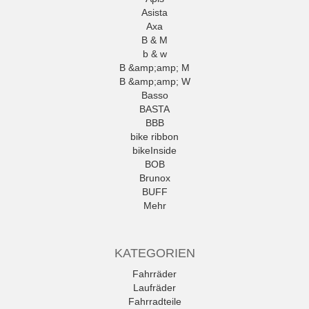
Asista
Axa
B & M
b & w
B &amp;amp; M
B &amp;amp; W
Basso
BASTA
BBB
bike ribbon
bikeInside
BOB
Brunox
BUFF
Mehr
KATEGORIEN
Fahrräder
Laufräder
Fahrradteile