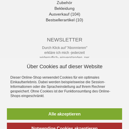
Zubehör
Bekleidung
Ausverkauf (104)
Bestsellerartikel (10)
NEWSLETTER
Durch Klick auf "Abonnieren"
erkläre ich mich -jederzeit
widerruflich- einverstanden, per
eMail-Newsletter in regelmäßigen
Über Cookies auf dieser Website
Abständen über Angebote und
Aktionen informiert zu werden. Die
Datenschutzerklärung mit weiteren
Dieser Online-Shop verwendet Cookies für ein optimales
Einkaufserlebnis. Dabei werden beispielsweise die Session-
Details habe ich zur Kenntnis
Informationen oder die Spracheinstellung auf Ihrem Rechner
genommen.
gespeichert. Ohne Cookies ist der Funktionsumfang des Online-
Newsletter
Shops eingeschränkt.
Abonnieren
Alle akzeptieren
Notwendige Cookies akzeptieren