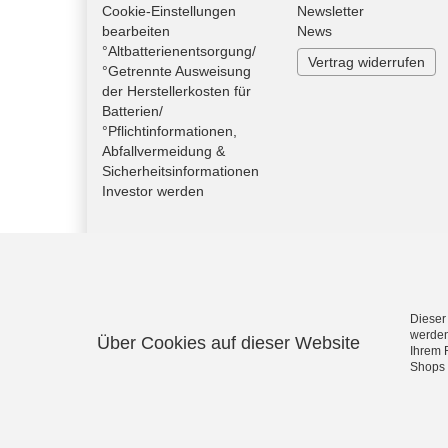
Cookie-Einstellungen
Newsletter
bearbeiten
News
°Altbatterienentsorgung/
Vertrag widerrufen
°Getrennte Ausweisung
der Herstellerkosten für
Batterien/
°Pflichtinformationen,
Abfallvermeidung &
Sicherheitsinformationen
Investor werden
Dieser
werden
Über Cookies auf dieser Website
Ihrem 
Shops 
S.M.I.-Radsport - Von Campagnolo bis Shimano Artike