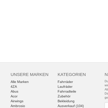
UNSERE MARKEN
KATEGORIEN
N
Du
Alle Marken
Fahrräder
wi
4ZA
Laufräder
Ab
Abus
Fahrradteile
Da
Acor
Zubehör
g
Airwings
Bekleidung
Ne
Ambrosio
Ausverkauf (104)