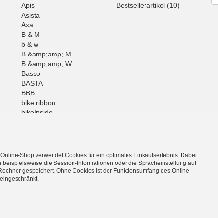
Apis
Bestsellerartikel (10)
Asista
Axa
B & M
b & w
B &amp;amp; M
B &amp;amp; W
Basso
BASTA
BBB
bike ribbon
bikeInside
BOB
Brunox
BUFF
Mehr
 Online-Shop verwendet Cookies für ein optimales Einkaufserlebnis. Dabei
 beispielsweise die Session-Informationen oder die Spracheinstellung auf
Rechner gespeichert. Ohne Cookies ist der Funktionsumfang des Online-
eingeschränkt.
l und Zubehör hier günstig & bequem im Shop-Online bestellen